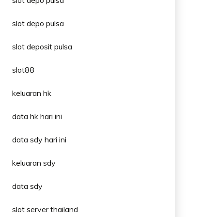
slot depo pulsa
slot deposit pulsa
slot88
keluaran hk
data hk hari ini
data sdy hari ini
keluaran sdy
data sdy
slot server thailand