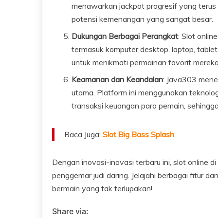
menawarkan jackpot progresif yang terus
potensi kemenangan yang sangat besar.
Dukungan Berbagai Perangkat
: Slot onli
termasuk komputer desktop, laptop, tablet
untuk menikmati permainan favorit mereka
Keamanan dan Keandalan
: Java303 mene
utama. Platform ini menggunakan teknologi
transaksi keuangan para pemain, sehing
Baca Juga:
Slot Big Bass Splash
Dengan inovasi-inovasi terbaru ini, slot online di
penggemar judi daring. Jelajahi berbagai fitur 
bermain yang tak terlupakan!
Share via: