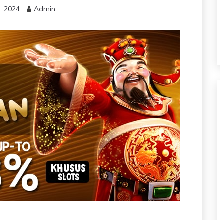
, 2024
Admin