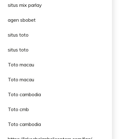
situs mix parlay
agen sbobet
situs toto
situs toto
Toto macau
Toto macau
Toto cambodia
Toto cmb
Toto cambodia
https://lakechelanhelicopters.com/faq/