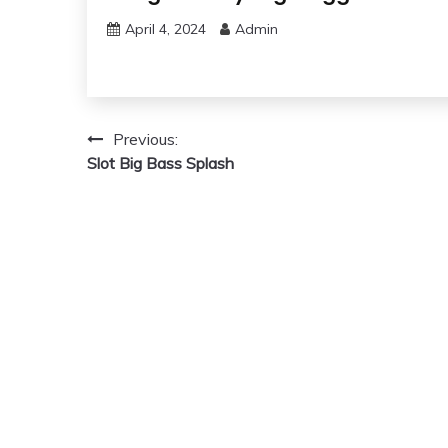
April 4, 2024
Admin
Post
Previous:
Slot Big Bass Splash
navigation