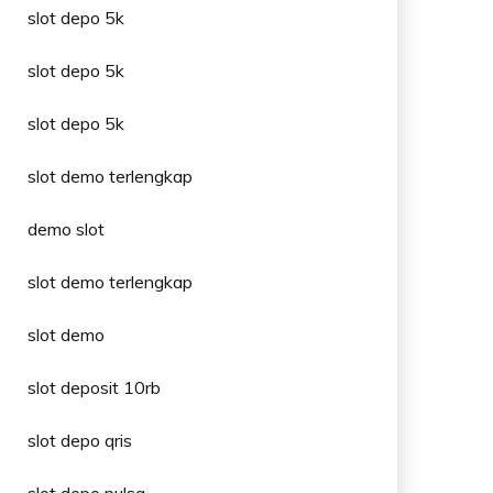
slot depo 5k
slot depo 5k
slot depo 5k
slot demo terlengkap
demo slot
slot demo terlengkap
slot demo
slot deposit 10rb
slot depo qris
slot depo pulsa