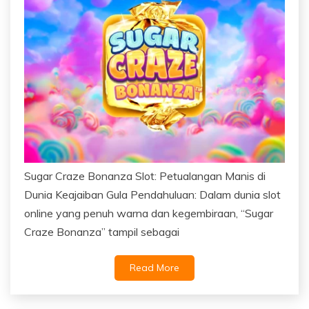
Sugar Craze Bonanza Slot: Petualangan Manis di
Dunia Keajaiban Gula Pendahuluan: Dalam dunia slot
online yang penuh warna dan kegembiraan, “Sugar
Craze Bonanza” tampil sebagai
Read More