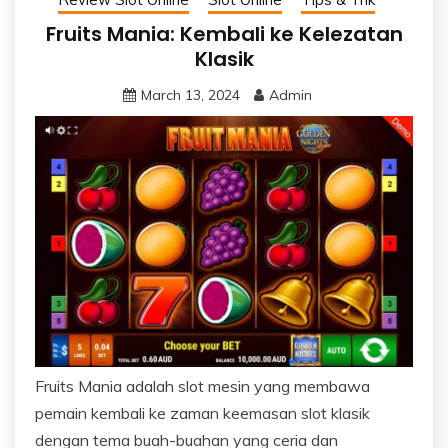
Fruits Mania: Kembali ke Kelezatan
Klasik
March 13, 2024
Admin
Fruits Mania adalah slot mesin yang membawa
pemain kembali ke zaman keemasan slot klasik
dengan tema buah-buahan yang ceria dan