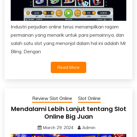
Industri perjudian online terus menampilkan ragam
permainan yang menarik untuk para pemainnya, dan
salah satu slot yang menonjol dalam hal ini adalah Mr
Bling. Dengan
Read More
Review Slot Online
Slot Online
Mendalami Lebih Lanjut tentang Slot
Online Big Juan
March 29, 2024
Admin