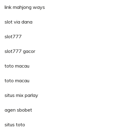
link mahjong ways
slot via dana
slot777
slot777 gacor
toto macau
toto macau
situs mix parlay
agen sbobet
situs toto