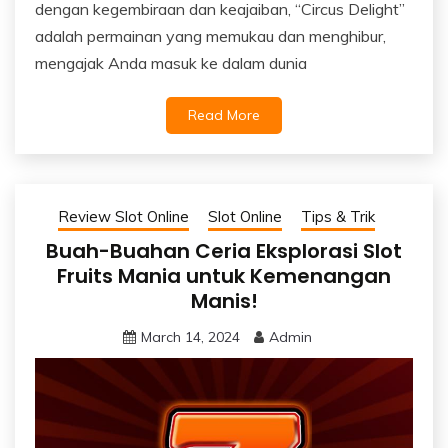
dengan kegembiraan dan keajaiban, “Circus Delight”
adalah permainan yang memukau dan menghibur,
mengajak Anda masuk ke dalam dunia
Read More
Review Slot Online
Slot Online
Tips & Trik
Buah-Buahan Ceria Eksplorasi Slot
Fruits Mania untuk Kemenangan
Manis!
March 14, 2024
Admin