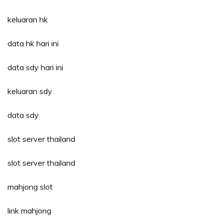
keluaran hk
data hk hari ini
data sdy hari ini
keluaran sdy
data sdy
slot server thailand
slot server thailand
mahjong slot
link mahjong