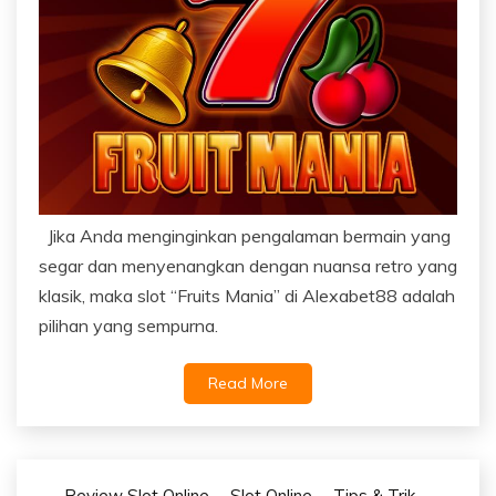
Jika Anda menginginkan pengalaman bermain yang
segar dan menyenangkan dengan nuansa retro yang
klasik, maka slot “Fruits Mania” di Alexabet88 adalah
pilihan yang sempurna.
Read More
Review Slot Online
Slot Online
Tips & Trik