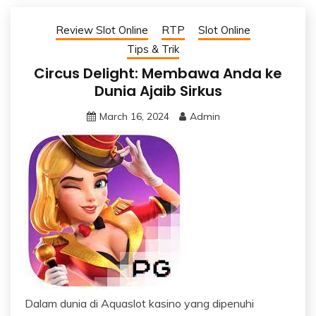
Review Slot Online
RTP
Slot Online
Tips & Trik
Circus Delight: Membawa Anda ke
Dunia Ajaib Sirkus
March 16, 2024
Admin
Dalam dunia di Aquaslot kasino yang dipenuhi