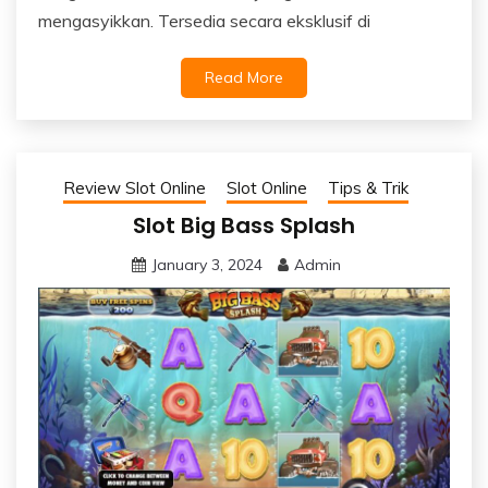
mengasyikkan. Tersedia secara eksklusif di
Read More
Review Slot Online
Slot Online
Tips & Trik
Slot Big Bass Splash
January 3, 2024
Admin